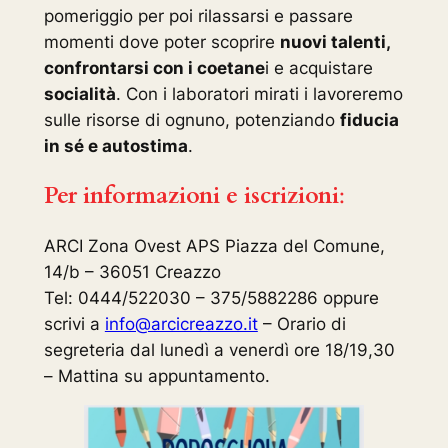
pomeriggio per poi rilassarsi e passare
momenti dove poter scoprire
nuovi talenti,
confrontarsi con i coetane
i e acquistare
socialità
. Con i laboratori mirati i lavoreremo
sulle risorse di ognuno, potenziando
fiducia
in sé e autostima
.
Per informazioni e iscrizioni
:
ARCI Zona Ovest APS Piazza del Comune,
14/b – 36051 Creazzo
Tel: 0444/522030 – 375/5882286 oppure
scrivi a
info@arcicreazzo.it
– Orario di
segreteria dal lunedì a venerdì ore 18/19,30
– Mattina su appuntamento.