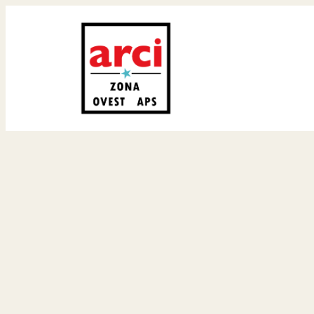
Vai
al
contenuto