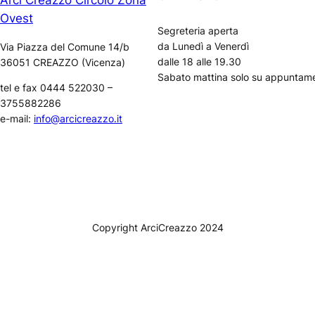
Arci Creazzo Circolo Zona
Ovest
Segreteria aperta
da Lunedì a Venerdì
Via Piazza del Comune 14/b
dalle 18 alle 19.30
36051 CREAZZO (Vicenza)
Sabato mattina solo su appuntam
tel e fax 0444 522030 –
3755882286
e-mail:
info@arcicreazzo.it
Copyright ArciCreazzo 2024