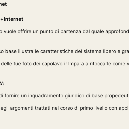
net
l
+Internet
rso vuole offrire un punto di partenza dal quale approfondi
rso base illustra le caratteristiche del sistema libero e gr
 delle tue foto dei capolavori! Impara a ritoccarle come 
’:
 di fornire un inquadramento giuridico di base propedeu
gli argomenti trattati nel corso di primo livello con appl