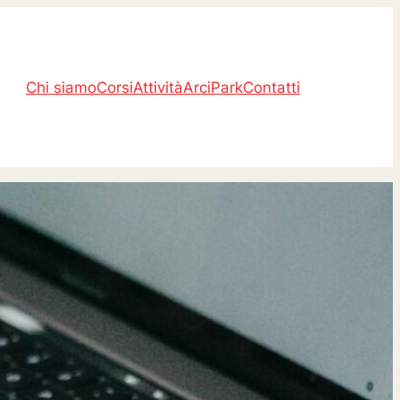
Chi siamo
Corsi
Attività
ArciPark
Contatti