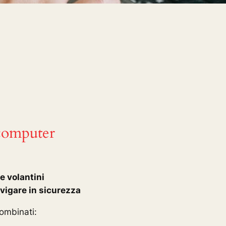
 computer
e volantini
igare in sicurezza
ombinati: